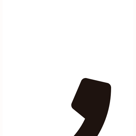
معلم ديكورات مكة
في خدمتك ، لا تتردد في
استشارتنا أو طلب خدماتنا