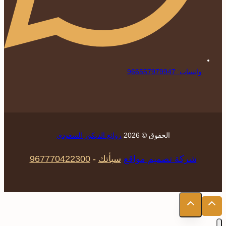
واتساب: 966557979947
الحقوق © 2026
روائع الديكور السعودي
شركة تصميم مواقع
سبأتك
-
967770422300