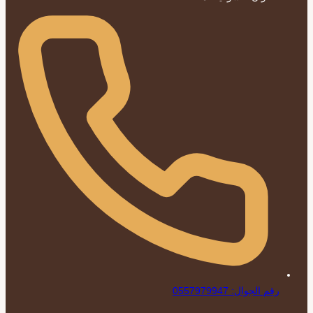
رقم الجوال: 0557979947