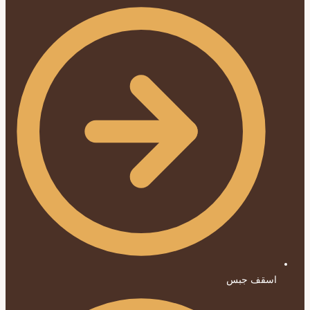
اسقف جبس