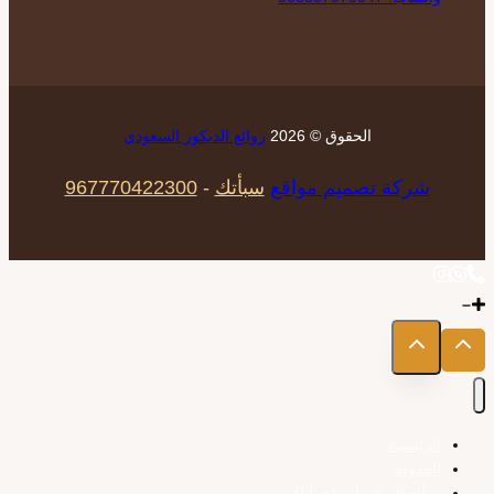
الحقوق © 2026
روائع الديكور السعودي
شركة تصميم مواقع
سبأتك
-
967770422300
الرئيسية
المدونة
روائع الديكورات (حولنا)