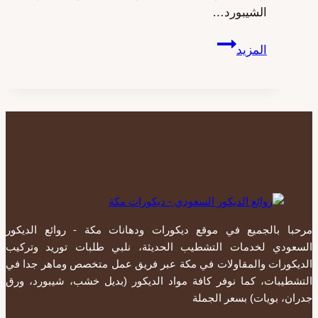
الشيبورد…
تركيب
المزيد
بديل
الشيبورد
مكة
ت:
0557979947
ديكور
شيبورد
مكة
مرحبا بالجميع في موقع ديكورات ودهانات مكة - روائع الديكور
السعودي لخدمات التشطيب الحديثة، نلبي طلبات توريد وتركيب
الديكورات والمقاولات في مكة عبر فريق عمل متخصص وماهر جدا في
التشطيبات، كما نوفر كافة مواد الديكور (بديل خشب، شيبورد، ورق
جدران، بويات) بسعر الجملة