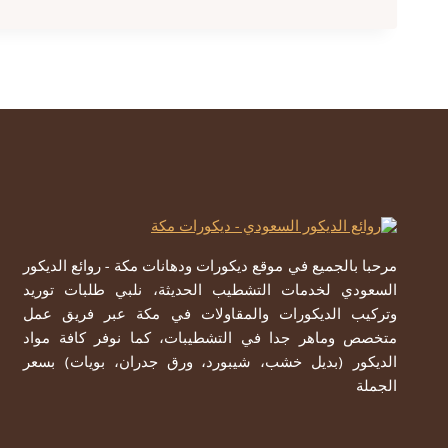
ورق
جدران
مكه
ت:
0557979947
ورق
جدران
مميز
بمكة
مرحبا بالجميع في موقع ديكورات ودهانات مكة - روائع الديكور
السعودي لخدمات التشطيب الحديثة، نلبي طلبات توريد
وتركيب الديكورات والمقاولات في مكة عبر فريق عمل
متخصص وماهر جدا في التشطيبات، كما نوفر كافة مواد
الديكور (بديل خشب، شيبورد، ورق جدران، بويات) بسعر
الجملة