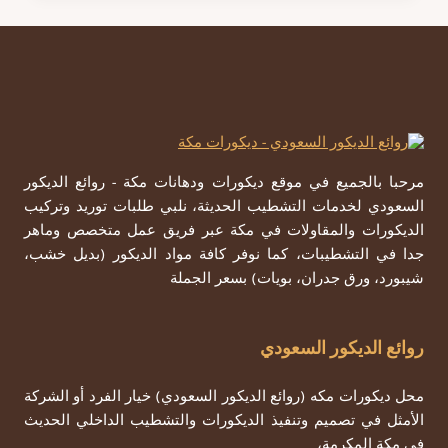
مكة
ت:
0557979947
تركيب
ديكور
فوم
مكة
مرحبا بالجميع في موقع ديكورات ودهانات مكة - روائع الديكور
السعودي لخدمات التشطيب الحديثة، نلبي طلبات توريد وتركيب
الديكورات والمقاولات في مكة عبر فريق عمل متخصص وماهر
جدا في التشطيبات، كما نوفر كافة مواد الديكور (بديل خشب،
شيبورد، ورق جدران، بويات) بسعر الجملة
روائع الديكور السعودي
محل ديكورات مكه (روائع الديكور السعودي) خيار الفرد أو الشركة
الأمثل في تصميم وتنفيذ الديكورات والتشطيب الداخلي الحديث
في مكة المكرمة،