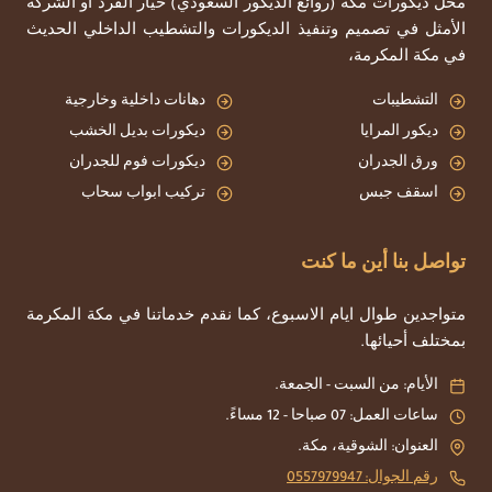
محل ديكورات مكه (روائع الديكور السعودي) خيار الفرد أو الشركة
الأمثل في تصميم وتنفيذ الديكورات والتشطيب الداخلي الحديث
في مكة المكرمة،
التشطيبات
دهانات داخلية وخارجية
ديكور المرايا
ديكورات بديل الخشب
ورق الجدران
ديكورات فوم للجدران
اسقف جبس
تركيب ابواب سحاب
تواصل بنا أين ما كنت
متواجدين طوال ايام الاسبوع، كما نقدم خدماتنا في مكة المكرمة
بمختلف أحيائها.
الأيام: من السبت - الجمعة.
ساعات العمل: 07 صباحا - 12 مساءً.
العنوان: الشوقية، مكة.
رقم الجوال: 0557979947