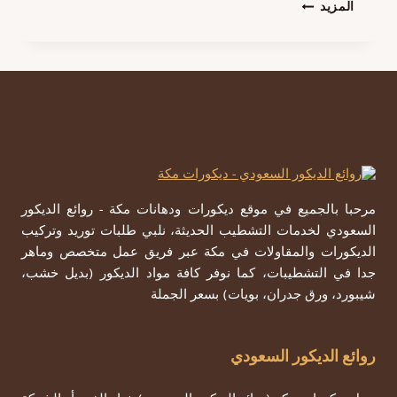
تركيب
المزيد
اسقف
جبس
مكة
ت:
0557979947
اسقف
جبس
مستعار
مكة
مرحبا بالجميع في موقع ديكورات ودهانات مكة - روائع الديكور
السعودي لخدمات التشطيب الحديثة، نلبي طلبات توريد وتركيب
الديكورات والمقاولات في مكة عبر فريق عمل متخصص وماهر
جدا في التشطيبات، كما نوفر كافة مواد الديكور (بديل خشب،
شيبورد، ورق جدران، بويات) بسعر الجملة
روائع الديكور السعودي