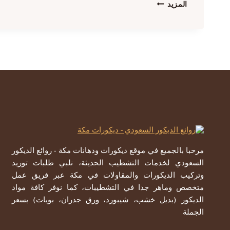
تركيب
المزيد
بديل
الشيبورد
مكة
ت:
0557979947
ديكور
شيبورد
مكة
مرحبا بالجميع في موقع ديكورات ودهانات مكة - روائع الديكور
السعودي لخدمات التشطيب الحديثة، نلبي طلبات توريد
وتركيب الديكورات والمقاولات في مكة عبر فريق عمل
متخصص وماهر جدا في التشطيبات، كما نوفر كافة مواد
الديكور (بديل خشب، شيبورد، ورق جدران، بويات) بسعر
الجملة