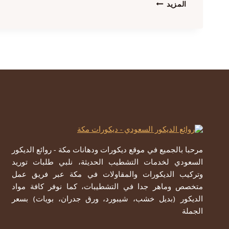
تركيب
المزيد
بيوت
شعر
مكة
ت:
0557979947
–
خيمة
بيت
شعر
ملكي
مكة
مرحبا بالجميع في موقع ديكورات ودهانات مكة - روائع الديكور
السعودي لخدمات التشطيب الحديثة، نلبي طلبات توريد
وتركيب الديكورات والمقاولات في مكة عبر فريق عمل
متخصص وماهر جدا في التشطيبات، كما نوفر كافة مواد
الديكور (بديل خشب، شيبورد، ورق جدران، بويات) بسعر
الجملة