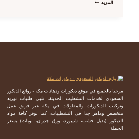
ديكور
المزيد
مرايا
مكة
،
تركيب
مرايات
للجدران
مكه،
ورشة
روائع
الديكور
للمرايا
والزجاج
مرحبا بالجميع في موقع ديكورات ودهانات مكة - روائع الديكور
السعودي لخدمات التشطيب الحديثة، نلبي طلبات توريد
وتركيب الديكورات والمقاولات في مكة عبر فريق عمل
متخصص وماهر جدا في التشطيبات، كما نوفر كافة مواد
الديكور (بديل خشب، شيبورد، ورق جدران، بويات) بسعر
الجملة