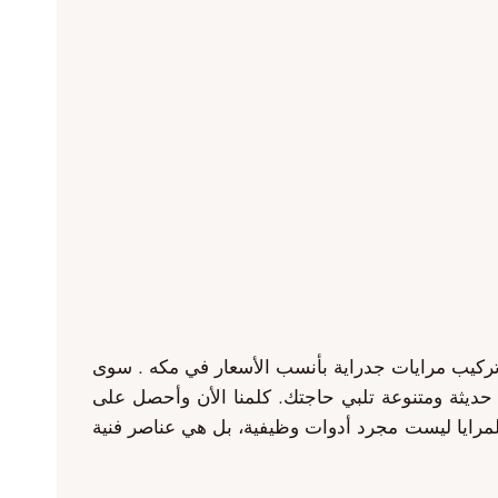
وتركيب مرايات جدراية بأنسب الأسعار في مكه . سوى
ة حديثة ومتنوعة تلبي حاجتك. كلمنا الأن وأحصل على
كال ديكورات المرايا الجديدة 2025 في مكه ديكور مرايا مكة المرايا ليست مجرد أدوات وظيفية، بل هي عناصر فنية