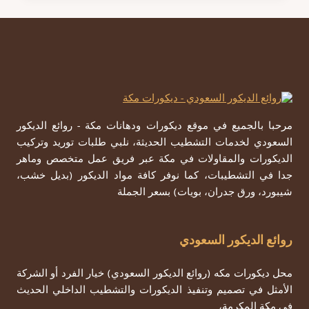
مكه
ت:
0557979947
–
مظلات
جلسات
حدائق
مكه
مرحبا بالجميع في موقع ديكورات ودهانات مكة - روائع الديكور
السعودي لخدمات التشطيب الحديثة، نلبي طلبات توريد وتركيب
الديكورات والمقاولات في مكة عبر فريق عمل متخصص وماهر
جدا في التشطيبات، كما نوفر كافة مواد الديكور (بديل خشب،
شيبورد، ورق جدران، بويات) بسعر الجملة
روائع الديكور السعودي
محل ديكورات مكه (روائع الديكور السعودي) خيار الفرد أو الشركة
الأمثل في تصميم وتنفيذ الديكورات والتشطيب الداخلي الحديث
في مكة المكرمة،