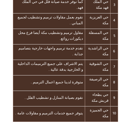
حي الملك
كما نوفر خدمة صيانة فلل في حي الملك
3
فهد مكة
فهد.
حي العزيزية
نقوم بعمل مقاولات ترميم وتشطيب لجميع
4
مكة
المباني .
حي المسفلة
مقاول ترميم وتشطيب مكة أيضا فرع محل
5
مكة
ديكورات روائع.
حي الراشدية
نقدم خدمة ترميم واجهات خارجية بتصاميم
6
مكة
جذابة .
حي الشوقية
يتم الاشراف على جميع الترميمات الداخلية
7
مكة
و الخارجية بدقة عالية .
حي الرصيفة
8
متوفرة لدينا جميع اعمال الترميم .
مكة
حي بطحاء
9
نقوم بصيانة المنازل و تشطيب الفلل .
قريش مكة
حي الجميزة
10
يتوفر جميع خدمات الترميم و مقاولات عامة .
مكة